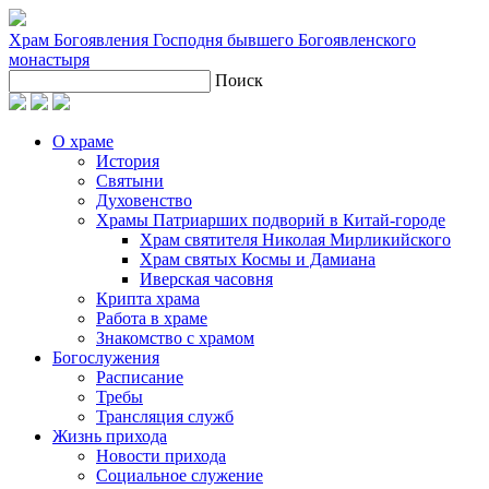
Храм Богоявления Господня
бывшего Богоявленского
монастыря
Поиск
О храме
История
Святыни
Духовенство
Храмы Патриарших подворий в Китай-городе
Храм святителя Николая Мирликийского
Храм святых Космы и Дамиана
Иверская часовня
Крипта храма
Работа в храме
Знакомство с храмом
Богослужения
Расписание
Требы
Трансляция служб
Жизнь прихода
Новости прихода
Социальное служение