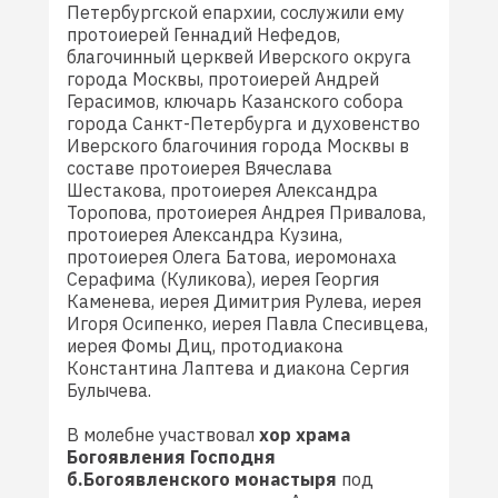
Петербургской епархии, сослужили ему
протоиерей Геннадий Нефедов,
благочинный церквей Иверского округа
города Москвы, протоиерей Андрей
Герасимов, ключарь Казанского собора
города Санкт-Петербурга и духовенство
Иверского благочиния города Москвы в
составе протоиерея Вячеслава
Шестакова, протоиерея Александра
Торопова, протоиерея Андрея Привалова,
протоиерея Александра Кузина,
протоиерея Олега Батова, иеромонаха
Серафима (Куликова), иерея Георгия
Каменева, иерея Димитрия Рулева, иерея
Игоря Осипенко, иерея Павла Спесивцева,
иерея Фомы Диц, протодиакона
Константина Лаптева и диакона Сергия
Булычева.
В молебне участвовал
хор храма
Богоявления Господня
б.Богоявленского монастыря
под