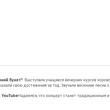
нний букет"
. Выступали учащиеся вечерних курсов хорово
зали свою достижения за год. Звучали весенние песни о
 YouTube
Надеемся, что концерт станет традиционным и