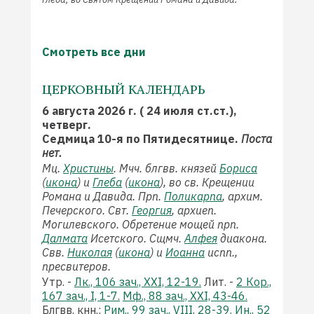
Смотреть все дни
ЦЕРКОВНЫЙ КАЛЕНДАРЬ
6 августа 2026 г. ( 24 июля ст.ст.),
четверг.
Седмица 10-я по Пятидесятнице.
Поста
нет.
Мц.
Христины
. Мчч. блгвв. князей
Бориса
(
икона
) и
Глеба
(
икона
), во св. Крещении
Романа и Давида. Прп.
Поликарпа
, архим.
Печерского. Свт.
Георгия
, архиеп.
Могилевского. Обретение мощей прп.
Далмата
Исетского. Сщмч.
Алфея
диакона.
Свв.
Николая
(
икона
) и
Иоанна
испп.,
пресвитеров.
Утр. -
Лк., 106 зач., XXI, 12-19.
Лит. -
2 Кор.,
167 зач., I, 1-7.
Мф., 88 зач., XXI, 43-46.
Блгвв. кнн.:
Рим., 99 зач., VIII, 28-39.
Ин., 52