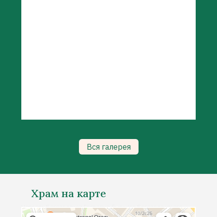
Вся галерея
Храм на карте
Церковь Богоявления Господня бывшего Богоявленского
Православный храм в Москве
монастыря